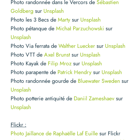
Photo randonnée dans le Vercors de
Sébastien
Goldberg
sur
Unsplash
Photo les 3 Becs de
Marty
sur
Unsplash
Photo pétanque de
Michał Parzuchowski
sur
Unsplash
Photo Via ferrata de
Walther Luecker
sur
Unsplash
Photo VTT de
Axel Brunst
sur
Unsplash
Photo Kayak de
Filip Mroz
sur
Unsplash
Photo parapente de
Patrick Hendry
sur
Unsplash
Photo randonnée gourde de
Bluewater Sweden
sur
Unsplash
Photo potterie antiquité de
Daniil Zameshaev
sur
Unsplash
Flickr :
Photo Jaillance de Raphaëlle Laf Euille
sur Flickr